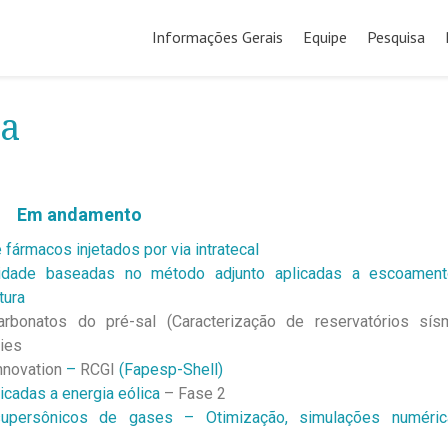
Informações Gerais
Equipe
Pesquisa
sa
Em andamento
fármacos injetados por via intratecal
ilidade baseadas no método adjunto aplicadas a escoamen
tura
rbonatos do pré-sal (Caracterização de reservatórios sís
gies
nnovation
–
RCGI
(Fapesp-Shell)
cadas a energia eólica
– Fase 2
upersônicos de gases – Otimização, simulações numéri