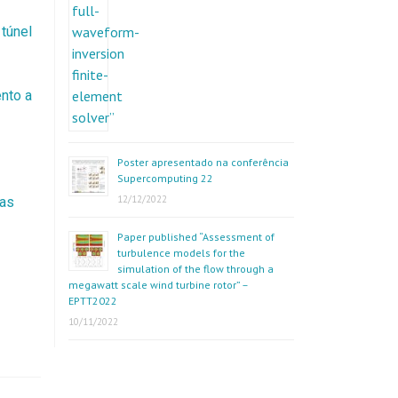
 túnel
nto a
Poster apresentado na conferência
Supercomputing 22
12/12/2022
cas
Paper published “Assessment of
turbulence models for the
simulation of the flow through a
megawatt scale wind turbine rotor” –
EPTT2022
10/11/2022