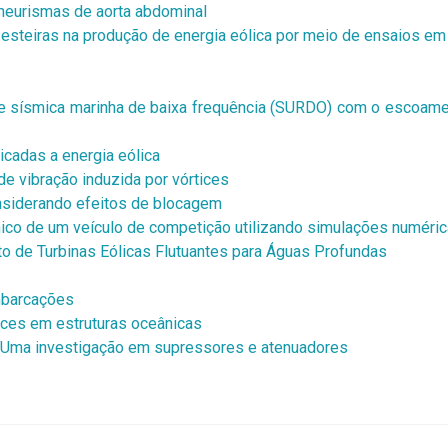
aneurismas de aorta abdominal
 esteiras na produção de energia eólica por meio de ensaios em
te sísmica marinha de baixa frequência (SURDO) com o escoame
cadas a energia eólica
de vibração induzida por vórtices
nsiderando efeitos de blocagem
co de um veículo de competição utilizando simulações numéri
o de Turbinas Eólicas Flutuantes para Águas Profundas
mbarcações
ices em estruturas oceânicas
3: Uma investigação em supressores e atenuadores