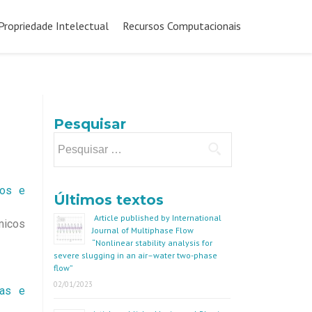
Propriedade Intelectual
Recursos Computacionais
Pesquisar
tos e
Últimos textos
Article published by International
micos
Journal of Multiphase Flow
“Nonlinear stability analysis for
severe slugging in an air–water two-phase
flow”
02/01/2023
cas e