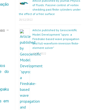
Article published by journal Physics
nação
of Fluids: Passive control of vortex
shedding past finite cylinders under
the effect of a free surface
20/12/2022
has –
Article published by Geoscientific
Model Development “spyro: a
Firedrake-based wave propagation
and full-waveform-inversion finite-
element solver”
12/12/2022
ios
se do
ppaku
es em