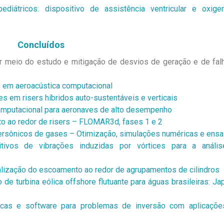
ediátricos: dispositivo de assistência ventricular e oxige
Concluídos
r meio do estudo e mitigação de desvios de geração e de fal
o em aeroacústica computacional
es em risers híbridos auto-sustentáveis e verticais
omputacional para aeronaves de alto desempenho
o ao redor de risers – FLOMAR3d, fases 1 e 2
rsônicos de gases – Otimização, simulações numéricas e ensa
tivos de vibrações induzidas por vórtices para a análi
lização do escoamento ao redor de agrupamentos de cilindros
e turbina eólica offshore flutuante para águas brasileiras: Ja
icas e software para problemas de inversão com aplicaçõ