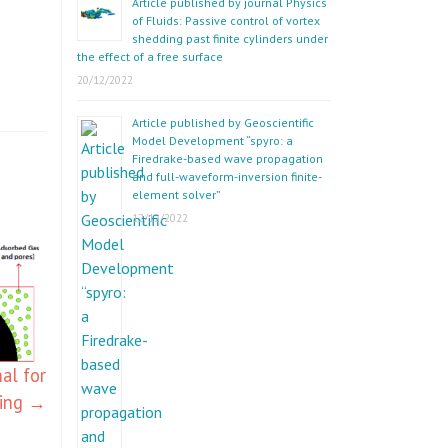
Article published by journal Physics
of Fluids: Passive control of vortex
shedding past finite cylinders under
the effect of a free surface
20/12/2022
Article published by Geoscientific
Model Development “spyro: a
Firedrake-based wave propagation
and full-waveform-inversion finite-
element solver”
12/12/2022
al for
ring
→