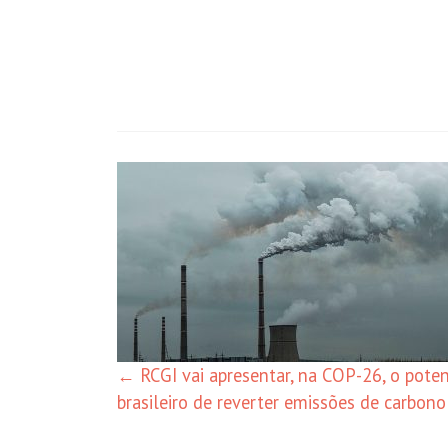
Navegação
de
posts
←
RCGI vai apresentar, na COP-26, o poten
brasileiro de reverter emissões de carbono