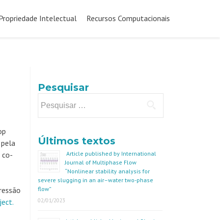
Propriedade Intelectual
Recursos Computacionais
Pesquisar
Pesquisar
por:
op
Últimos textos
 pela
 co-
Article published by International
Journal of Multiphase Flow
“Nonlinear stability analysis for
severe slugging in an air–water two-phase
ressão
flow”
ect.
02/01/2023