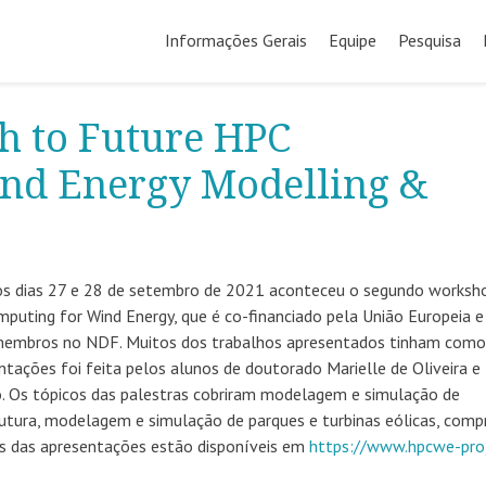
Pular
para
Informações Gerais
Equipe
Pesquisa
o
conteúdo
h to Future HPC
ind Energy Modelling &
s dias 27 e 28 de setembro de 2021 aconteceu o segundo worksh
uting for Wind Energy, que é co-financiado pela União Europeia e
 membros no NDF. Muitos dos trabalhos apresentados tinham como
tações foi feita pelos alunos de doutorado Marielle de Oliveira e
o. Os tópicos das palestras cobriram modelagem e simulação de
utura, modelagem e simulação de parques e turbinas eólicas, comp
es das apresentações estão disponíveis em
https://www.hpcwe-proj